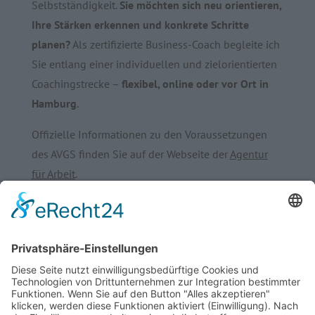
Selbstständigkeit.
Sie möchten sich neu orientieren,
Ihre Stärken erkennen und konkrete Schritte
planen?
Als zertifizierte Business-Coach begleite ich
Sie entlang einer individuellen und zielorientierten
Coachingstrecke –
flexibel, online oder vor Ort in
Hamburg
.
Offizielle Informationen zu den Voraussetzungen
des AVGS finden Sie auf der Webseite der
Agentur
für Arbeit
.
Warum mit mir?
Auch mein beruflicher Weg führte mich von einer