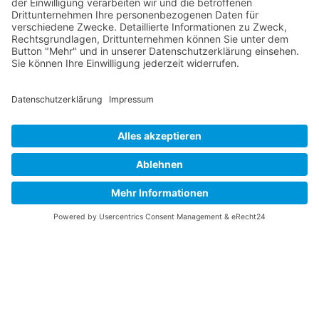
Bankkauffrau zu einer Führungskraft in der
Modebranche, bis ich durch die Frage nach dem
Sinn meiner Tätigkeit eine völlig neue Richtung
einschlug. Diese Suche nach Erfüllung und der
Wunsch, meine Erfahrungen zu teilen, brachten mich
ins Coaching.
Meine Stärke ist es, ganz nah bei meinen Klienten
zu sein, zuzuhören und gemeinsam an Lösungen zu
arbeiten. Durch meine langjährige Erfahrung als
Führungskraft und Coach kann ich Menschen und
Teams mit Respekt und Empathie begleiten. Mein
Ziel ist es, Sie in Ihrer
beruflichen
Neuorientierung
zu unterstützen und Ihnen zu
helfen, neue Perspektiven zu entdecken. Ich freue
mich darauf, Sie auf Ihrem Weg zu begleiten!